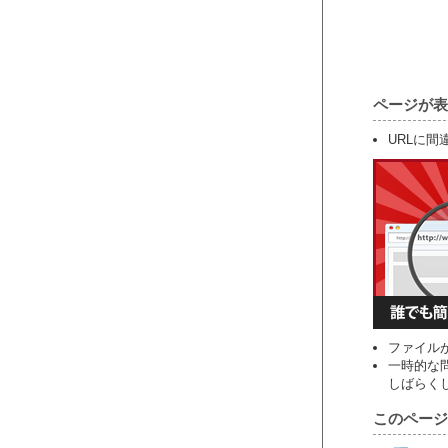
ページが表
URLに
ファイル
一時的な
しばらく
このページ